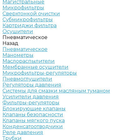
Магистральные
Микрофильтры
Сверхтонкой очистки
Субмикрофильтры
Картриджи фильтра
Осушители
Пневматическое
Назад
Пневматическое
Манометры
Маслораспылители
Мембранные осушители
Микрофильтры-регуляторы
Пневмоглушители
Регуляторы давления
Системы для смазки масляным туманом
Усилители давления
Фильтры-регуляторы
Блокирующие клапаны
Клапаны безопасности
Клапаны мягкого пуска
Конденсатоотводчики
Реле давления
Трубки