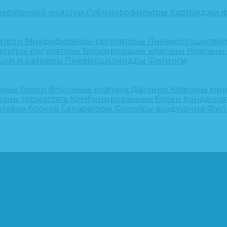
верхтонкой очистки
Субмикрофильтры
Картриджи ф
ители
Микрофильтры-регуляторы
Пневмоглушител
льтры-регуляторы
Блокирующие клапаны
Клапаны
шки и разъёмы
Пневмоцилиндры
Фитинги
овые блоки
Впускные клапана
Датчики
Клапаны ми
паны термостата
Комбинированные блоки
Конденса
нтовых блоков
Сепараторы
Фильтры воздушные
Фил