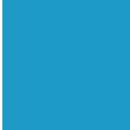
Ресиверы
Фильтра
Водоотделители
Магистральные
Микрофильтры
Сверхтонкой очистки
Субмикрофильтры
Картриджи фильтра
Осушители
Пневматическое
Манометры
Маслораспылители
Мембранные осушители
Микрофильтры-регуляторы
Пневмоглушители
Регуляторы давления
Системы для смазки масляным туманом
Усилители давления
Фильтры-регуляторы
Блокирующие клапаны
Клапаны безопасности
Клапаны мягкого пуска
Конденсатоотводчики