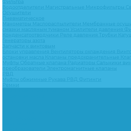
Фильтра
Водоотделители
Магистральные
Микрофильтры
С
Осушители
Пневматическое
Манометры
Маслораспылители
Мембранные осуш
смазки масляным туманом
Усилители давления
Фи
Конденсатоотводчики
Реле давления
Трубки
Кату
Генераторы азота
Запчасти к винтовым
Блоки управления
Вентиляторы охлаждения
Винт
остановки масла
Клапаны предохранительные
Кла
Муфты
Обратные клапана
Радиаторы
Сальники ви
преобразователи
Электромагнитные клапаны
РВД
Муфты обжимные
Рукава РВД
Фитинги
Ремни
Ремонт винтовых компрессоров
Опросные листы
Контакты
...
Компрессорное оборудование
Компрессоры
Винтовые
Спиральные