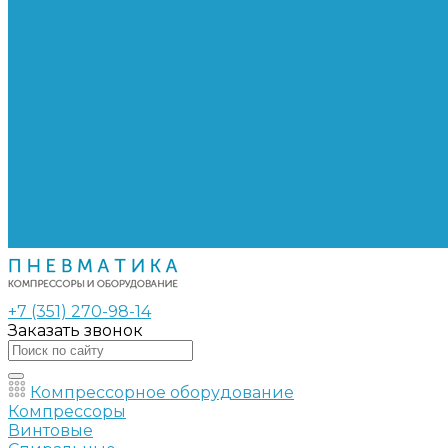
Сепараторы
Фильтры воздушные
Фильтры масляные
Частотные преобразователи
Электромагнитные клапаны
РВД
Муфты обжимные
Рукава РВД
Фитинги
Ремни
Ремонт винтовых компрессоров
Опросные листы
Контакты
+7 (351) 270-98-14
Заказать звонок
Компрессорное оборудование
Компрессоры
Винтовые