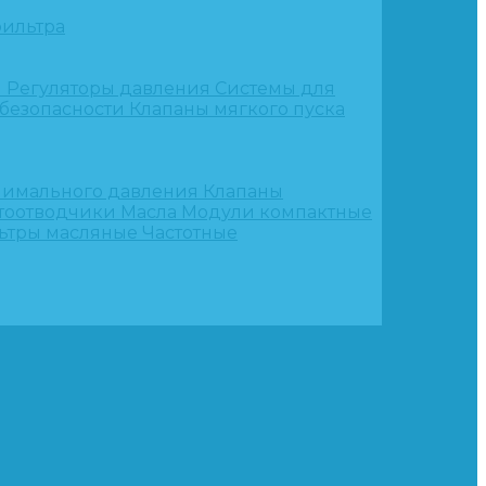
ильтра
и
Регуляторы давления
Системы для
 безопасности
Клапаны мягкого пуска
нимального давления
Клапаны
тоотводчики
Масла
Модули компактные
ьтры масляные
Частотные