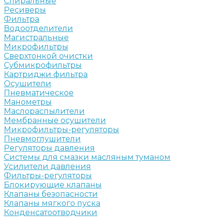
Спиральные
Ресиверы
Фильтра
Водоотделители
Магистральные
Микрофильтры
Сверхтонкой очистки
Субмикрофильтры
Картриджи фильтра
Осушители
Пневматическое
Манометры
Маслораспылители
Мембранные осушители
Микрофильтры-регуляторы
Пневмоглушители
Регуляторы давления
Системы для смазки масляным туманом
Усилители давления
Фильтры-регуляторы
Блокирующие клапаны
Клапаны безопасности
Клапаны мягкого пуска
Конденсатоотводчики