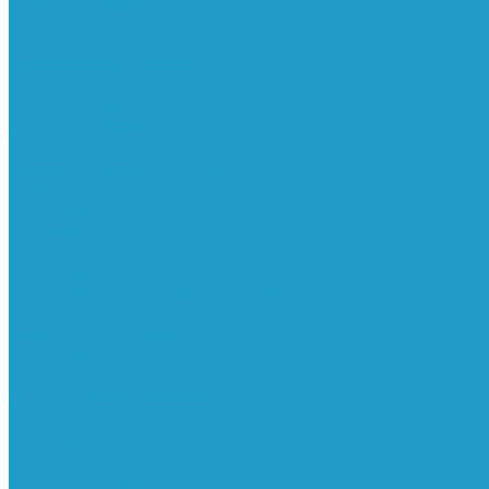
Реле давления
Трубки
Катушки и разъёмы
Пневмоцилиндры
Фитинги
Генераторы азота
Запчасти к винтовым
Блоки управления
Вентиляторы охлаждения
Винтовые блоки
Впускные клапана
Датчики
Клапаны минимального давления
Клапаны остановки масла
Клапаны предохранительные
Клапаны термостата
Комбинированные блоки
Конденсатоотводчики
Масла
Модули компактные
Муфты
Обратные клапана
Радиаторы
Сальники винтовых блоков