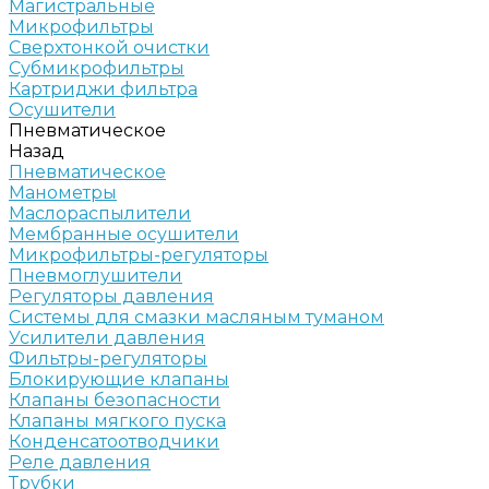
Магистральные
Микрофильтры
Сверхтонкой очистки
Субмикрофильтры
Картриджи фильтра
Осушители
Пневматическое
Назад
Пневматическое
Манометры
Маслораспылители
Мембранные осушители
Микрофильтры-регуляторы
Пневмоглушители
Регуляторы давления
Системы для смазки масляным туманом
Усилители давления
Фильтры-регуляторы
Блокирующие клапаны
Клапаны безопасности
Клапаны мягкого пуска
Конденсатоотводчики
Реле давления
Трубки