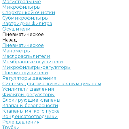
Магистральные
Микрофильтры
Сверхтонкой очистки
Субмикрофильтры
Картриджи фильтра
Осушители
Пневматическое
Назад
Пневматическое
Манометры
Маслораспылители
Мембранные осушители
Микрофильтры-регуляторы
Пневмоглушители
Регуляторы давления
Системы для смазки масляным туманом
Усилители давления
Фильтры-регуляторы
Блокирующие клапаны
Клапаны безопасности
Клапаны мягкого пуска
Конденсатоотводчики
Реле давления
Трубки