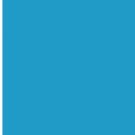
Реле давления
Трубки
Катушки и разъёмы
Пневмоцилиндры
Фитинги
Генераторы азота
Запчасти к винтовым
Блоки управления
Вентиляторы охлаждения
Винтовые блоки
Впускные клапана
Датчики
Клапаны минимального давления
Клапаны остановки масла
Клапаны предохранительные
Клапаны термостата
Комбинированные блоки
Конденсатоотводчики
Масла
Модули компактные
Муфты
Обратные клапана
Радиаторы
Сальники винтовых блоков