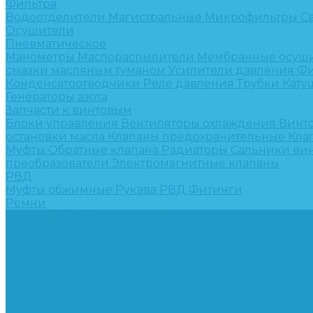
Фильтра
Водоотделители
Магистральные
Микрофильтры
С
Осушители
Пневматическое
Манометры
Маслораспылители
Мембранные осуш
смазки масляным туманом
Усилители давления
Фи
Конденсатоотводчики
Реле давления
Трубки
Кату
Генераторы азота
Запчасти к винтовым
Блоки управления
Вентиляторы охлаждения
Винт
остановки масла
Клапаны предохранительные
Кла
Муфты
Обратные клапана
Радиаторы
Сальники ви
преобразователи
Электромагнитные клапаны
РВД
Муфты обжимные
Рукава РВД
Фитинги
Ремни
Ремонт винтовых компрессоров
Опросные листы
Контакты
...
Компрессорное оборудование
Компрессоры
Винтовые
Спиральные