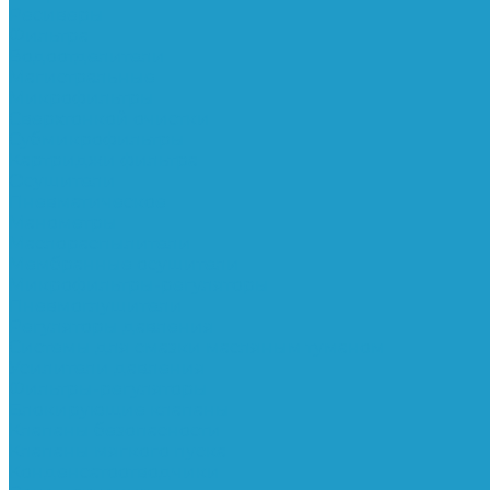
Ресиверы
Фильтра
Водоотделители
Магистральные
Микрофильтры
Сверхтонкой очистки
Субмикрофильтры
Картриджи фильтра
Осушители
Пневматическое
Манометры
Маслораспылители
Мембранные осушители
Микрофильтры-регуляторы
Пневмоглушители
Регуляторы давления
Системы для смазки масляным туманом
Усилители давления
Фильтры-регуляторы
Блокирующие клапаны
Клапаны безопасности
Клапаны мягкого пуска
Конденсатоотводчики