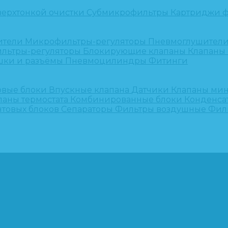
верхтонкой очистки
Субмикрофильтры
Картриджи ф
ители
Микрофильтры-регуляторы
Пневмоглушител
льтры-регуляторы
Блокирующие клапаны
Клапаны
шки и разъёмы
Пневмоцилиндры
Фитинги
овые блоки
Впускные клапана
Датчики
Клапаны ми
паны термостата
Комбинированные блоки
Конденса
нтовых блоков
Сепараторы
Фильтры воздушные
Фил