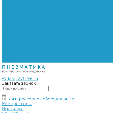
Сепараторы
Фильтры воздушные
Фильтры масляные
Частотные преобразователи
Электромагнитные клапаны
РВД
Муфты обжимные
Рукава РВД
Фитинги
Ремни
Ремонт винтовых компрессоров
Опросные листы
Контакты
+7 (351) 270-98-14
Заказать звонок
Компрессорное оборудование
Компрессоры
Винтовые