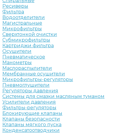
Спиральные
Ресиверы
Фильтра
Водоотделители
Магистральные
Микрофильтры
Сверхтонкой очистки
Субмикрофильтры
Картриджи фильтра
Осушители
Пневматическое
Манометры
Маслораспылители
Мембранные осушители
Микрофильтры-регуляторы
Пневмоглушители
Регуляторы давления
Системы для смазки масляным туманом
Усилители давления
Фильтры-регуляторы
Блокирующие клапаны
Клапаны безопасности
Клапаны мягкого пуска
Конденсатоотводчики