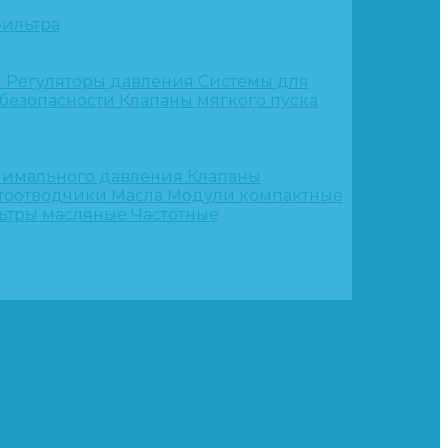
ильтра
и
Регуляторы давления
Системы для
 безопасности
Клапаны мягкого пуска
нимального давления
Клапаны
тоотводчики
Масла
Модули компактные
ьтры масляные
Частотные