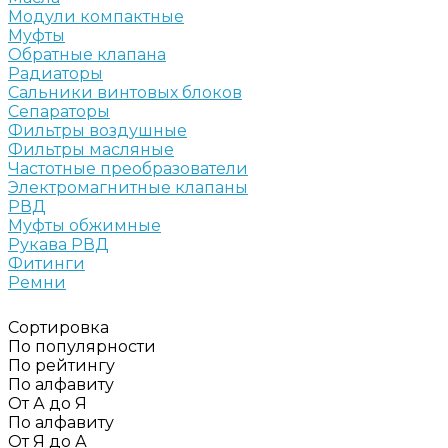
Модули компактные
Муфты
Обратные клапана
Радиаторы
Сальники винтовых блоков
Сепараторы
Фильтры воздушные
Фильтры масляные
Частотные преобразователи
Электромагнитные клапаны
РВД
Муфты обжимные
Рукава РВД
Фитинги
Ремни
Сортировка
По популярности
По рейтингу
По алфавиту
От А до Я
По алфавиту
От Я до А