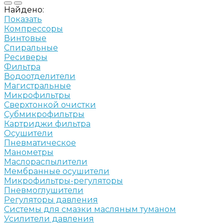
Найдено:
Показать
Компрессоры
Винтовые
Спиральные
Ресиверы
Фильтра
Водоотделители
Магистральные
Микрофильтры
Сверхтонкой очистки
Субмикрофильтры
Картриджи фильтра
Осушители
Пневматическое
Манометры
Маслораспылители
Мембранные осушители
Микрофильтры-регуляторы
Пневмоглушители
Регуляторы давления
Системы для смазки масляным туманом
Усилители давления