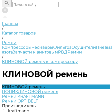
Главная
/
Каталог товаров
/
Ремни
Компрессоры
Ресиверы
Фильтра
Осушители
Пневма
азота
Запчасти к винтовым
РВД
Ремни
/
КЛИНОВОЙ ремень к компрессору
КЛИНОВОЙ ремень
КЛИНОВОЙ ремень
ПОЛИКЛИНОВОЙ ремень
Ремни KRAFTMANN
Ремни OPTIBELT
Производитель
kraftmann