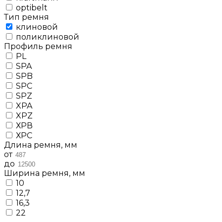
optibelt
Тип ремня
клиновой
поликлиновой
Профиль ремня
PL
SPA
SPB
SPC
SPZ
XPA
XPZ
ХРВ
ХРС
Длина ремня, мм
от
до
Ширина ремня, мм
10
12,7
16,3
22