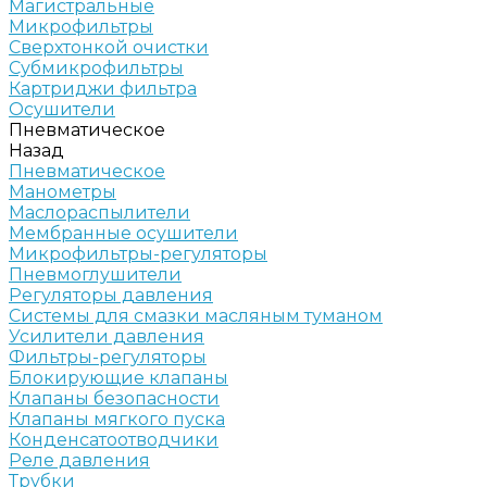
Магистральные
Микрофильтры
Сверхтонкой очистки
Субмикрофильтры
Картриджи фильтра
Осушители
Пневматическое
Назад
Пневматическое
Манометры
Маслораспылители
Мембранные осушители
Микрофильтры-регуляторы
Пневмоглушители
Регуляторы давления
Системы для смазки масляным туманом
Усилители давления
Фильтры-регуляторы
Блокирующие клапаны
Клапаны безопасности
Клапаны мягкого пуска
Конденсатоотводчики
Реле давления
Трубки