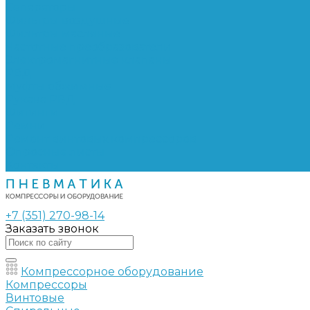
Сепараторы
Фильтры воздушные
Фильтры масляные
Частотные преобразователи
Электромагнитные клапаны
РВД
Муфты обжимные
Рукава РВД
Фитинги
Ремни
Ремонт винтовых компрессоров
Опросные листы
Контакты
+7 (351) 270-98-14
Заказать звонок
Компрессорное оборудование
Компрессоры
Винтовые