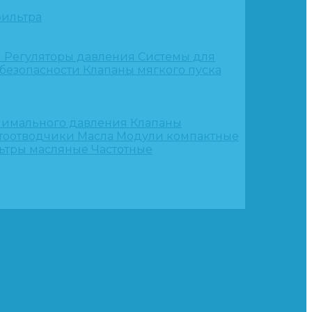
ильтра
и
Регуляторы давления
Системы для
 безопасности
Клапаны мягкого пуска
нимального давления
Клапаны
тоотводчики
Масла
Модули компактные
ьтры масляные
Частотные