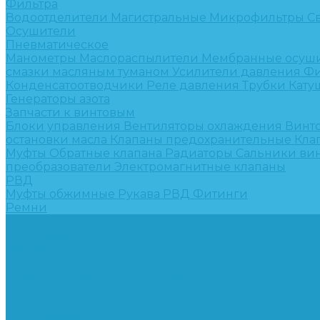
Фильтра
Водоотделители
Магистральные
Микрофильтры
С
Осушители
Пневматическое
Манометры
Маслораспылители
Мембранные осуш
смазки масляным туманом
Усилители давления
Фи
Конденсатоотводчики
Реле давления
Трубки
Кату
Генераторы азота
Запчасти к винтовым
Блоки управления
Вентиляторы охлаждения
Винт
остановки масла
Клапаны предохранительные
Кла
Муфты
Обратные клапана
Радиаторы
Сальники ви
преобразователи
Электромагнитные клапаны
РВД
Муфты обжимные
Рукава РВД
Фитинги
Ремни
Ремонт винтовых компрессоров
Опросные листы
Контакты
...
Компрессорное оборудование
Компрессоры
Винтовые
Спиральные