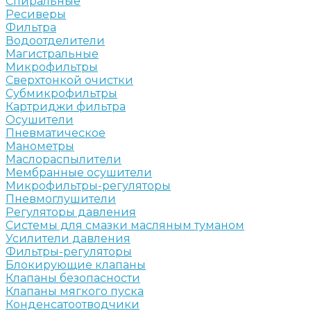
Спиральные
Ресиверы
Фильтра
Водоотделители
Магистральные
Микрофильтры
Сверхтонкой очистки
Субмикрофильтры
Картриджи фильтра
Осушители
Пневматическое
Манометры
Маслораспылители
Мембранные осушители
Микрофильтры-регуляторы
Пневмоглушители
Регуляторы давления
Системы для смазки масляным туманом
Усилители давления
Фильтры-регуляторы
Блокирующие клапаны
Клапаны безопасности
Клапаны мягкого пуска
Конденсатоотводчики