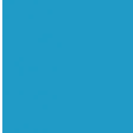
Реле давления
Трубки
Катушки и разъёмы
Пневмоцилиндры
Фитинги
Генераторы азота
Запчасти к винтовым
Блоки управления
Вентиляторы охлаждения
Винтовые блоки
Впускные клапана
Датчики
Клапаны минимального давления
Клапаны остановки масла
Клапаны предохранительные
Клапаны термостата
Комбинированные блоки
Конденсатоотводчики
Масла
Модули компактные
Муфты
Обратные клапана
Радиаторы
Сальники винтовых блоков