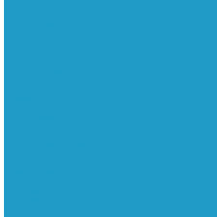
Ресиверы
Фильтра
Водоотделители
Магистральные
Микрофильтры
Сверхтонкой очистки
Субмикрофильтры
Картриджи фильтра
Осушители
Пневматическое
Манометры
Маслораспылители
Мембранные осушители
Микрофильтры-регуляторы
Пневмоглушители
Регуляторы давления
Системы для смазки масляным туманом
Усилители давления
Фильтры-регуляторы
Блокирующие клапаны
Клапаны безопасности
Клапаны мягкого пуска
Конденсатоотводчики