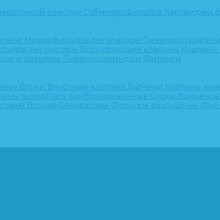
верхтонкой очистки
Субмикрофильтры
Картриджи ф
ители
Микрофильтры-регуляторы
Пневмоглушител
льтры-регуляторы
Блокирующие клапаны
Клапаны
шки и разъёмы
Пневмоцилиндры
Фитинги
овые блоки
Впускные клапана
Датчики
Клапаны ми
паны термостата
Комбинированные блоки
Конденса
нтовых блоков
Сепараторы
Фильтры воздушные
Фил