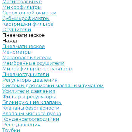
Магистральные
Микрофильтры
Сверхтонкой очистки
Субмикрофильтры
Картриджи фильтра
Осушители
Пневматическое
Назад
Пневматическое
Манометры
Маслораспылители
Мембранные осушители
Микрофильтры-регуляторы
Пневмоглушители
Регуляторы давления
Системы для смазки масляным туманом
Усилители давления
Фильтры-регуляторы
Блокирующие клапаны
Клапаны безопасности
Клапаны мягкого пуска
Конденсатоотводчики
Реле давления
Трубки