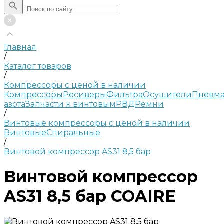
Главная
/
Каталог товаров
/
Компрессоры с ценой в наличии
Компрессоры
Ресиверы
Фильтра
Осушители
Пневма
азота
Запчасти к винтовым
РВД
Ремни
/
Винтовые компрессоры с ценой в наличии
Винтовые
Спиральные
/
Винтовой компрессор AS31 8,5 бар
Винтовой компрессор
AS31 8,5 бар COAIRE