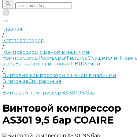
Главная
/
Каталог товаров
/
Компрессоры с ценой в наличии
Компрессоры
Ресиверы
Фильтра
Осушители
Пневма
азота
Запчасти к винтовым
РВД
Ремни
/
Винтовые компрессоры с ценой в наличии
Винтовые
Спиральные
/
Винтовой компрессор AS301 9,5 бар
Винтовой компрессор
AS301 9,5 бар COAIRE