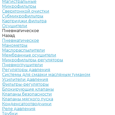
Магистральные
Микрофильтры
Сверхтонкой очистки
Субмикрофильтры
Картриджи фильтра
Осушители
Пневматическое
Назад
Пневматическое
Манометры
Маслораспылители
Мембранные осушители
Микрофильтры-регуляторы
Пневмоглушители
Регуляторы давления
Системы для смазки масляным туманом
Усилители давления
Фильтры-регуляторы
Блокирующие клапаны
Клапаны безопасности
Клапаны мягкого пуска
Конденсатоотводчики
Реле давления
Трубки