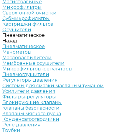
Магистральные
Микрофильтры
Сверхтонкой очистки
Субмикрофильтры
Картриджи фильтра
Осушители
Пневматическое
Назад
Пневматическое
Манометры
Маслораспылители
Мембранные осушители
Микрофильтры-регуляторы
Пневмоглушители
Регуляторы давления
Системы для смазки масляным туманом
Усилители давления
Фильтры-регуляторы
Блокирующие клапаны
Клапаны безопасности
Клапаны мягкого пуска
Конденсатоотводчики
Реле давления
Трубки