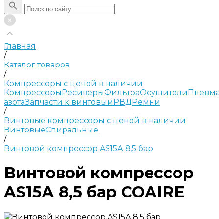
Главная
/
Каталог товаров
/
Компрессоры с ценой в наличии
Компрессоры
Ресиверы
Фильтра
Осушители
Пневма
азота
Запчасти к винтовым
РВД
Ремни
/
Винтовые компрессоры с ценой в наличии
Винтовые
Спиральные
/
Винтовой компрессор AS15А 8,5 бар
Винтовой компрессор
AS15А 8,5 бар COAIRE