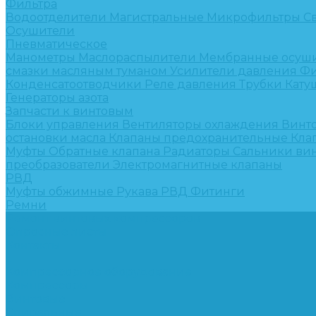
Фильтра
Водоотделители
Магистральные
Микрофильтры
С
Осушители
Пневматическое
Манометры
Маслораспылители
Мембранные осуш
смазки масляным туманом
Усилители давления
Фи
Конденсатоотводчики
Реле давления
Трубки
Кату
Генераторы азота
Запчасти к винтовым
Блоки управления
Вентиляторы охлаждения
Винт
остановки масла
Клапаны предохранительные
Кла
Муфты
Обратные клапана
Радиаторы
Сальники ви
преобразователи
Электромагнитные клапаны
РВД
Муфты обжимные
Рукава РВД
Фитинги
Ремни
Ремонт винтовых компрессоров
Опросные листы
Контакты
...
Компрессорное оборудование
Компрессоры
Винтовые
Спиральные