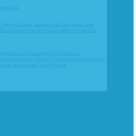
ильтра
и
Регуляторы давления
Системы для
 безопасности
Клапаны мягкого пуска
нимального давления
Клапаны
тоотводчики
Масла
Модули компактные
ьтры масляные
Частотные