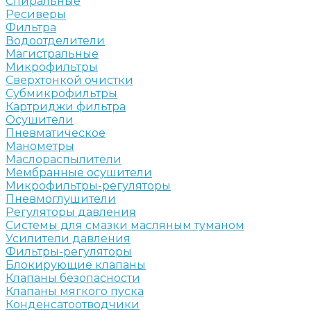
Спиральные
Ресиверы
Фильтра
Водоотделители
Магистральные
Микрофильтры
Сверхтонкой очистки
Субмикрофильтры
Картриджи фильтра
Осушители
Пневматическое
Манометры
Маслораспылители
Мембранные осушители
Микрофильтры-регуляторы
Пневмоглушители
Регуляторы давления
Системы для смазки масляным туманом
Усилители давления
Фильтры-регуляторы
Блокирующие клапаны
Клапаны безопасности
Клапаны мягкого пуска
Конденсатоотводчики