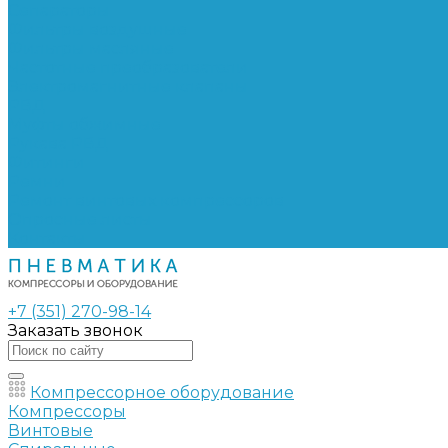
Сепараторы
Фильтры воздушные
Фильтры масляные
Частотные преобразователи
Электромагнитные клапаны
РВД
Муфты обжимные
Рукава РВД
Фитинги
Ремни
Ремонт винтовых компрессоров
Опросные листы
Контакты
+7 (351) 270-98-14
Заказать звонок
Компрессорное оборудование
Компрессоры
Винтовые