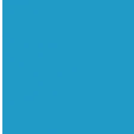
Реле давления
Трубки
Катушки и разъёмы
Пневмоцилиндры
Фитинги
Генераторы азота
Запчасти к винтовым
Блоки управления
Вентиляторы охлаждения
Винтовые блоки
Впускные клапана
Датчики
Клапаны минимального давления
Клапаны остановки масла
Клапаны предохранительные
Клапаны термостата
Комбинированные блоки
Конденсатоотводчики
Масла
Модули компактные
Муфты
Обратные клапана
Радиаторы
Сальники винтовых блоков