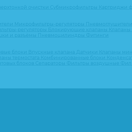
верхтонкой очистки
Субмикрофильтры
Картриджи ф
ители
Микрофильтры-регуляторы
Пневмоглушител
льтры-регуляторы
Блокирующие клапаны
Клапаны
шки и разъёмы
Пневмоцилиндры
Фитинги
овые блоки
Впускные клапана
Датчики
Клапаны ми
паны термостата
Комбинированные блоки
Конденса
нтовых блоков
Сепараторы
Фильтры воздушные
Фил