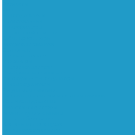
Ресиверы
Фильтра
Водоотделители
Магистральные
Микрофильтры
Сверхтонкой очистки
Субмикрофильтры
Картриджи фильтра
Осушители
Пневматическое
Манометры
Маслораспылители
Мембранные осушители
Микрофильтры-регуляторы
Пневмоглушители
Регуляторы давления
Системы для смазки масляным туманом
Усилители давления
Фильтры-регуляторы
Блокирующие клапаны
Клапаны безопасности
Клапаны мягкого пуска
Конденсатоотводчики