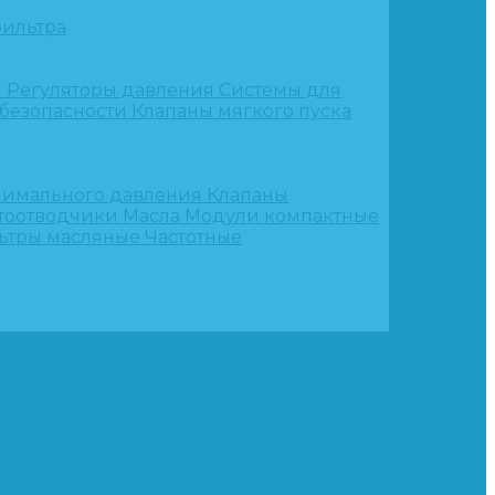
ильтра
и
Регуляторы давления
Системы для
 безопасности
Клапаны мягкого пуска
нимального давления
Клапаны
тоотводчики
Масла
Модули компактные
ьтры масляные
Частотные