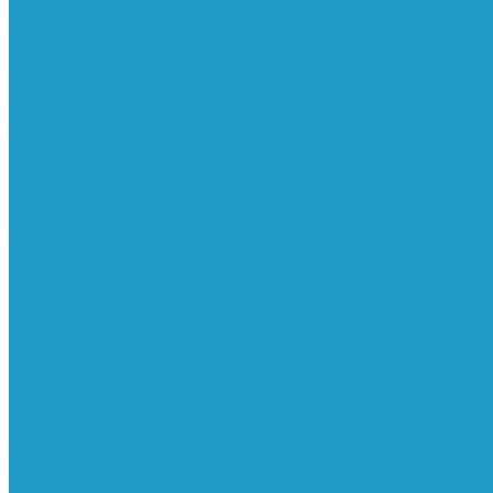
Реле давления
Трубки
Катушки и разъёмы
Пневмоцилиндры
Фитинги
Генераторы азота
Запчасти к винтовым
Блоки управления
Вентиляторы охлаждения
Винтовые блоки
Впускные клапана
Датчики
Клапаны минимального давления
Клапаны остановки масла
Клапаны предохранительные
Клапаны термостата
Комбинированные блоки
Конденсатоотводчики
Масла
Модули компактные
Муфты
Обратные клапана
Радиаторы
Сальники винтовых блоков