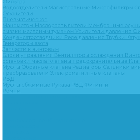
Фильтра
Водоотделители
Магистральные
Микрофильтры
С
Осушители
Пневматическое
Манометры
Маслораспылители
Мембранные осуш
смазки масляным туманом
Усилители давления
Фи
Конденсатоотводчики
Реле давления
Трубки
Кату
Генераторы азота
Запчасти к винтовым
Блоки управления
Вентиляторы охлаждения
Винт
остановки масла
Клапаны предохранительные
Кла
Муфты
Обратные клапана
Радиаторы
Сальники ви
преобразователи
Электромагнитные клапаны
РВД
Муфты обжимные
Рукава РВД
Фитинги
Ремни
Ремонт винтовых компрессоров
Опросные листы
Контакты
...
Компрессорное оборудование
Компрессоры
Винтовые
Спиральные