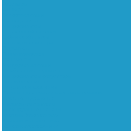
Ресиверы
Фильтра
Водоотделители
Магистральные
Микрофильтры
Сверхтонкой очистки
Субмикрофильтры
Картриджи фильтра
Осушители
Пневматическое
Манометры
Маслораспылители
Мембранные осушители
Микрофильтры-регуляторы
Пневмоглушители
Регуляторы давления
Системы для смазки масляным туманом
Усилители давления
Фильтры-регуляторы
Блокирующие клапаны
Клапаны безопасности
Клапаны мягкого пуска
Конденсатоотводчики