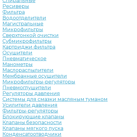
Спиральные
Ресиверы
Фильтра
Водоотделители
Магистральные
Микрофильтры
Сверхтонкой очистки
Субмикрофильтры
Картриджи фильтра
Осушители
Пневматическое
Манометры
Маслораспылители
Мембранные осушители
Микрофильтры-регуляторы
Пневмоглушители
Регуляторы давления
Системы для смазки масляным туманом
Усилители давления
Фильтры-регуляторы
Блокирующие клапаны
Клапаны безопасности
Клапаны мягкого пуска
Конденсатоотводчики