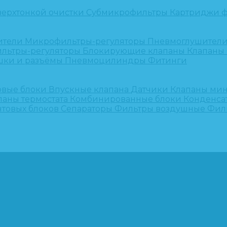
верхтонкой очистки
Субмикрофильтры
Картриджи ф
ители
Микрофильтры-регуляторы
Пневмоглушител
льтры-регуляторы
Блокирующие клапаны
Клапаны
шки и разъёмы
Пневмоцилиндры
Фитинги
овые блоки
Впускные клапана
Датчики
Клапаны ми
паны термостата
Комбинированные блоки
Конденса
нтовых блоков
Сепараторы
Фильтры воздушные
Фил