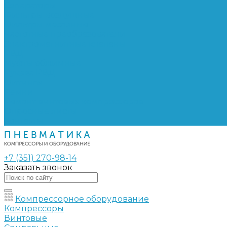
Сепараторы
Фильтры воздушные
Фильтры масляные
Частотные преобразователи
Электромагнитные клапаны
РВД
Муфты обжимные
Рукава РВД
Фитинги
Ремни
Ремонт винтовых компрессоров
Опросные листы
Контакты
+7 (351) 270-98-14
Заказать звонок
Компрессорное оборудование
Компрессоры
Винтовые