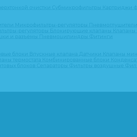
верхтонкой очистки
Субмикрофильтры
Картриджи ф
ители
Микрофильтры-регуляторы
Пневмоглушител
льтры-регуляторы
Блокирующие клапаны
Клапаны
шки и разъёмы
Пневмоцилиндры
Фитинги
овые блоки
Впускные клапана
Датчики
Клапаны ми
паны термостата
Комбинированные блоки
Конденса
нтовых блоков
Сепараторы
Фильтры воздушные
Фил