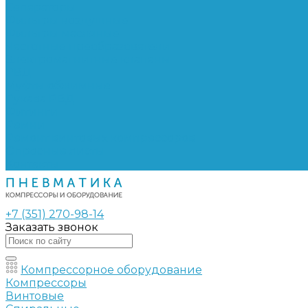
Сепараторы
Фильтры воздушные
Фильтры масляные
Частотные преобразователи
Электромагнитные клапаны
РВД
Муфты обжимные
Рукава РВД
Фитинги
Ремни
Ремонт винтовых компрессоров
Опросные листы
Контакты
+7 (351) 270-98-14
Заказать звонок
Компрессорное оборудование
Компрессоры
Винтовые