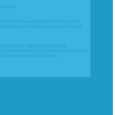
ильтра
и
Регуляторы давления
Системы для
 безопасности
Клапаны мягкого пуска
нимального давления
Клапаны
тоотводчики
Масла
Модули компактные
ьтры масляные
Частотные