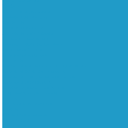
Реле давления
Трубки
Катушки и разъёмы
Пневмоцилиндры
Фитинги
Генераторы азота
Запчасти к винтовым
Блоки управления
Вентиляторы охлаждения
Винтовые блоки
Впускные клапана
Датчики
Клапаны минимального давления
Клапаны остановки масла
Клапаны предохранительные
Клапаны термостата
Комбинированные блоки
Конденсатоотводчики
Масла
Модули компактные
Муфты
Обратные клапана
Радиаторы
Сальники винтовых блоков