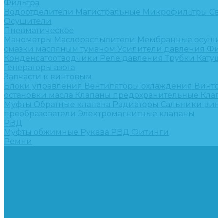
Фильтра
Водоотделители
Магистральные
Микрофильтры
С
Осушители
Пневматическое
Манометры
Маслораспылители
Мембранные осуш
смазки масляным туманом
Усилители давления
Фи
Конденсатоотводчики
Реле давления
Трубки
Кату
Генераторы азота
Запчасти к винтовым
Блоки управления
Вентиляторы охлаждения
Винт
остановки масла
Клапаны предохранительные
Кла
Муфты
Обратные клапана
Радиаторы
Сальники ви
преобразователи
Электромагнитные клапаны
РВД
Муфты обжимные
Рукава РВД
Фитинги
Ремни
Ремонт винтовых компрессоров
Опросные листы
Контакты
...
Компрессорное оборудование
Компрессоры
Винтовые
Спиральные