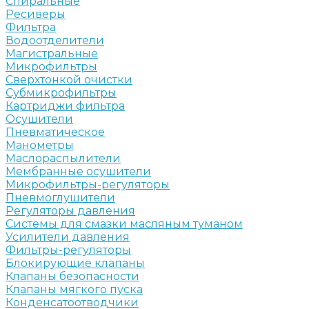
Спиральные
Ресиверы
Фильтра
Водоотделители
Магистральные
Микрофильтры
Сверхтонкой очистки
Субмикрофильтры
Картриджи фильтра
Осушители
Пневматическое
Манометры
Маслораспылители
Мембранные осушители
Микрофильтры-регуляторы
Пневмоглушители
Регуляторы давления
Системы для смазки масляным туманом
Усилители давления
Фильтры-регуляторы
Блокирующие клапаны
Клапаны безопасности
Клапаны мягкого пуска
Конденсатоотводчики