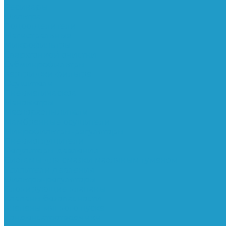
Ресиверы
Фильтра
Водоотделители
Магистральные
Микрофильтры
Сверхтонкой очистки
Субмикрофильтры
Картриджи фильтра
Осушители
Пневматическое
Манометры
Маслораспылители
Мембранные осушители
Микрофильтры-регуляторы
Пневмоглушители
Регуляторы давления
Системы для смазки масляным туманом
Усилители давления
Фильтры-регуляторы
Блокирующие клапаны
Клапаны безопасности
Клапаны мягкого пуска
Конденсатоотводчики