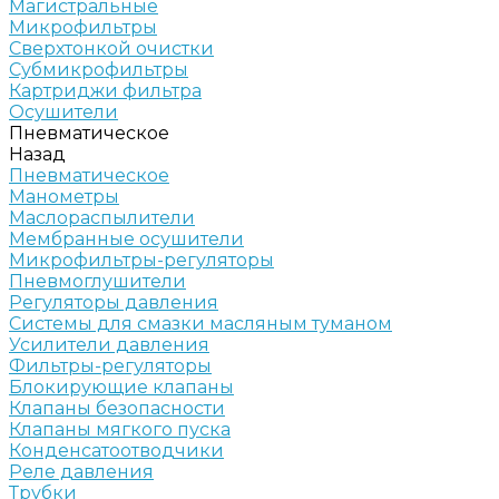
Магистральные
Микрофильтры
Сверхтонкой очистки
Субмикрофильтры
Картриджи фильтра
Осушители
Пневматическое
Назад
Пневматическое
Манометры
Маслораспылители
Мембранные осушители
Микрофильтры-регуляторы
Пневмоглушители
Регуляторы давления
Системы для смазки масляным туманом
Усилители давления
Фильтры-регуляторы
Блокирующие клапаны
Клапаны безопасности
Клапаны мягкого пуска
Конденсатоотводчики
Реле давления
Трубки