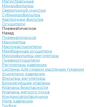
Магистральные
Микрофильтры
Сверхтонкой очистки
Субмикрофильтры
Картриджи фильтра
Осушители
Пневматическое
Назад
Пневматическое
Манометры
Маслораспылители
Мембранные осушители
Микрофильтры-регуляторы
Пневмоглушители
Регуляторы давления
Системы для смазки масляным туманом
Усилители давления
Фильтры-регуляторы
Блокирующие клапаны
Клапаны безопасности
Клапаны мягкого пуска
Конденсатоотводчики
Реле давления
Трубки