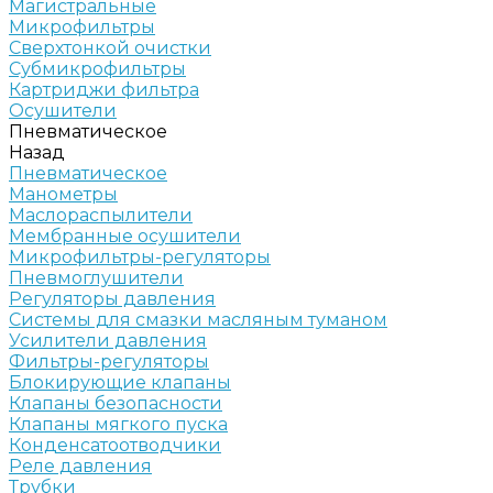
Магистральные
Микрофильтры
Сверхтонкой очистки
Субмикрофильтры
Картриджи фильтра
Осушители
Пневматическое
Назад
Пневматическое
Манометры
Маслораспылители
Мембранные осушители
Микрофильтры-регуляторы
Пневмоглушители
Регуляторы давления
Системы для смазки масляным туманом
Усилители давления
Фильтры-регуляторы
Блокирующие клапаны
Клапаны безопасности
Клапаны мягкого пуска
Конденсатоотводчики
Реле давления
Трубки