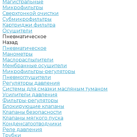
Магистральные
Микрофильтры
Сверхтонкой очистки
Субмикрофильтры
Картриджи фильтра
Осушители
Пневматическое
Назад
Пневматическое
Манометры
Маслораспылители
Мембранные осушители
Микрофильтры-регуляторы
Пневмоглушители
Регуляторы давления
Системы для смазки масляным туманом
Усилители давления
Фильтры-регуляторы
Блокирующие клапаны
Клапаны безопасности
Клапаны мягкого пуска
Конденсатоотводчики
Реле давления
Трубки