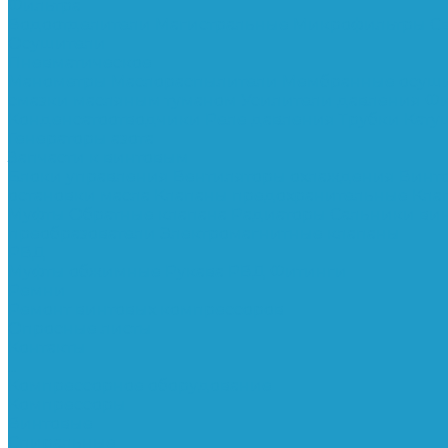
Фильтра
Водоотделители
Магистральные
Микрофильтры
С
Осушители
Пневматическое
Манометры
Маслораспылители
Мембранные осуш
смазки масляным туманом
Усилители давления
Фи
Конденсатоотводчики
Реле давления
Трубки
Кату
Генераторы азота
Запчасти к винтовым
Блоки управления
Вентиляторы охлаждения
Винт
остановки масла
Клапаны предохранительные
Кла
Муфты
Обратные клапана
Радиаторы
Сальники ви
преобразователи
Электромагнитные клапаны
РВД
Муфты обжимные
Рукава РВД
Фитинги
Ремни
Ремонт винтовых компрессоров
Опросные листы
Контакты
...
Компрессорное оборудование
Компрессоры
Винтовые
Спиральные