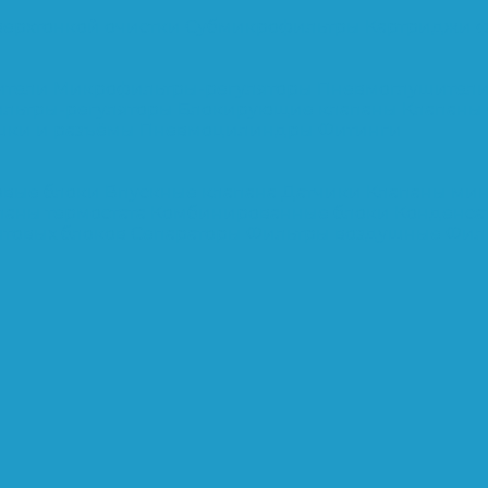
верхтонкой очистки
Субмикрофильтры
Картриджи ф
ители
Микрофильтры-регуляторы
Пневмоглушител
льтры-регуляторы
Блокирующие клапаны
Клапаны
шки и разъёмы
Пневмоцилиндры
Фитинги
овые блоки
Впускные клапана
Датчики
Клапаны ми
паны термостата
Комбинированные блоки
Конденса
нтовых блоков
Сепараторы
Фильтры воздушные
Фил