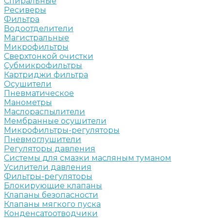
Спиральные
Ресиверы
Фильтра
Водоотделители
Магистральные
Микрофильтры
Сверхтонкой очистки
Субмикрофильтры
Картриджи фильтра
Осушители
Пневматическое
Манометры
Маслораспылители
Мембранные осушители
Микрофильтры-регуляторы
Пневмоглушители
Регуляторы давления
Системы для смазки масляным туманом
Усилители давления
Фильтры-регуляторы
Блокирующие клапаны
Клапаны безопасности
Клапаны мягкого пуска
Конденсатоотводчики