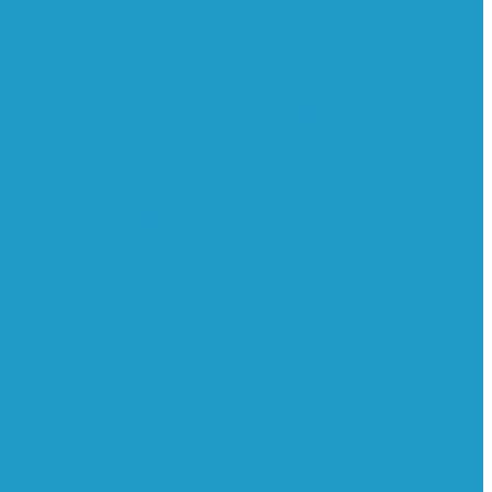
ильтра
и
Регуляторы давления
Системы для
 безопасности
Клапаны мягкого пуска
нимального давления
Клапаны
тоотводчики
Масла
Модули компактные
ьтры масляные
Частотные