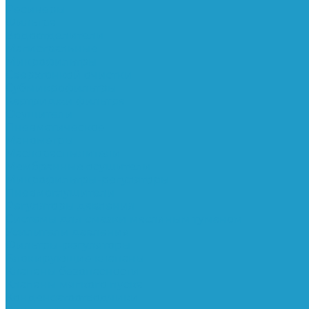
Ресиверы
Фильтра
Водоотделители
Магистральные
Микрофильтры
Сверхтонкой очистки
Субмикрофильтры
Картриджи фильтра
Осушители
Пневматическое
Манометры
Маслораспылители
Мембранные осушители
Микрофильтры-регуляторы
Пневмоглушители
Регуляторы давления
Системы для смазки масляным туманом
Усилители давления
Фильтры-регуляторы
Блокирующие клапаны
Клапаны безопасности
Клапаны мягкого пуска
Конденсатоотводчики