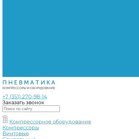
Сепараторы
Фильтры воздушные
Фильтры масляные
Частотные преобразователи
Электромагнитные клапаны
РВД
Муфты обжимные
Рукава РВД
Фитинги
Ремни
Ремонт винтовых компрессоров
Опросные листы
Контакты
+7 (351) 270-98-14
Заказать звонок
Компрессорное оборудование
Компрессоры
Винтовые