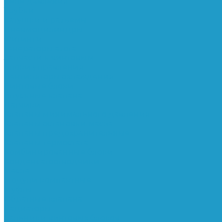
Реле давления
Трубки
Катушки и разъёмы
Пневмоцилиндры
Фитинги
Генераторы азота
Запчасти к винтовым
Блоки управления
Вентиляторы охлаждения
Винтовые блоки
Впускные клапана
Датчики
Клапаны минимального давления
Клапаны остановки масла
Клапаны предохранительные
Клапаны термостата
Комбинированные блоки
Конденсатоотводчики
Масла
Модули компактные
Муфты
Обратные клапана
Радиаторы
Сальники винтовых блоков